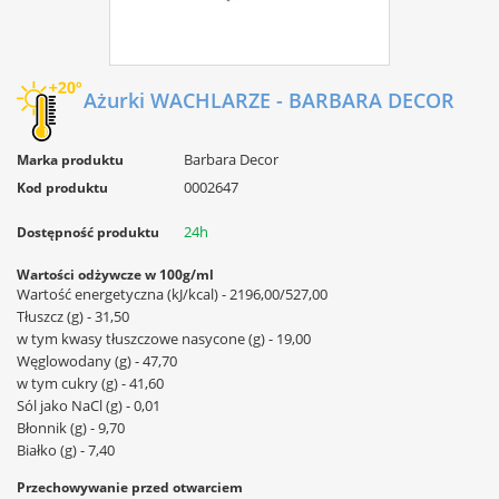
Ażurki WACHLARZE - BARBARA DECOR
Barbara Decor
Marka produktu
0002647
Kod produktu
24h
Dostępność produktu
Wartości odżywcze w 100g/ml
Wartość energetyczna (kJ/kcal) - 2196,00/527,00
Tłuszcz (g) - 31,50
w tym kwasy tłuszczowe nasycone (g) - 19,00
Węglowodany (g) - 47,70
w tym cukry (g) - 41,60
Sól jako NaCl (g) - 0,01
Błonnik (g) - 9,70
Białko (g) - 7,40
Przechowywanie przed otwarciem