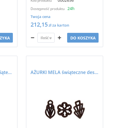
0002656
Kod produktu
24h
Dostępność produktu
Twoja cena
212,15
zł za karton
ZYKA
DO KOSZYKA
Posypka czekoladowa świąteczne MINI biała - BARBARA DECOR
AŻURKI MELA świąteczne deserowe - BARBARA