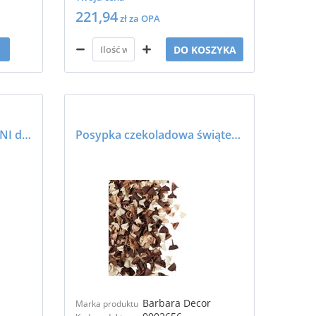
221,94
zł za OPA
DO KOSZYKA
Posypka czekoladowa MINI deserowa - BARBARA DECOR
Posypka czekoladowa świąteczne DUO - BARBARA DECOR
Barbara Decor
Marka produktu