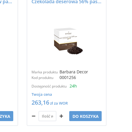
Czekolada mleczna 34% w pastylkach 3 kg - Barima
Czekolada deserowa 56% pastylki 3kg - BARIMA
Barbara Decor
Marka produktu
0001256
Kod produktu
24h
Dostępność produktu
Twoja cena
263,16
zł za WOR
ZYKA
DO KOSZYKA