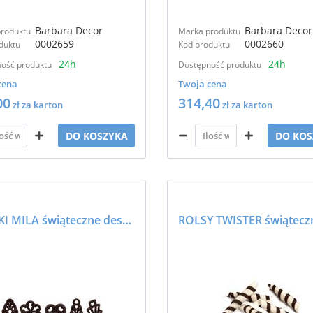
Barbara Decor
Barbara Decor
roduktu
Marka produktu
0002659
0002660
duktu
Kod produktu
24h
24h
ość produktu
Dostępność produktu
cena
Twoja cena
00
314,40
zł za karton
zł za karton
DO KOSZYKA
DO KOS
AŻURKI MILA świąteczne deserowe - BARBARA DECOR