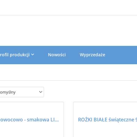
rofil produkcji
Nowości
Wyprzedaże
omyślny
Pasta owocowo - smakowa LIMONKA 0251 1kg - BARBARA