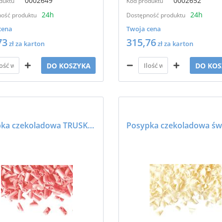
0002649
0002652
duktu
Kod produktu
24h
24h
ość produktu
Dostępność produktu
cena
Twoja cena
73
315,76
zł za karton
zł za karton
DO KOSZYKA
DO KOS
Posypka czekoladowa TRUSKAWKOWA - BARBARA DECOR