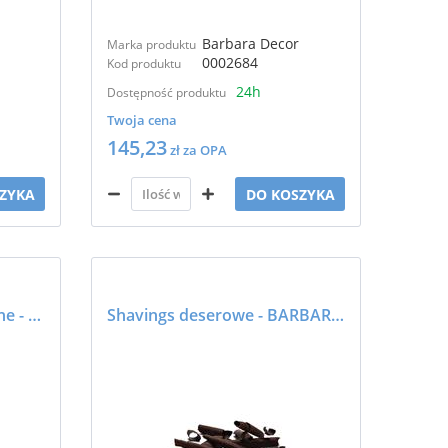
Barbara Decor
Marka produktu
0002684
Kod produktu
24h
Dostępność produktu
Twoja cena
145,23
zł za OPA
ZYKA
DO KOSZYKA
ROLSY TWISTER świąteczne - BARBARA DECOR
Shavings deserowe - BARBARA DECOR