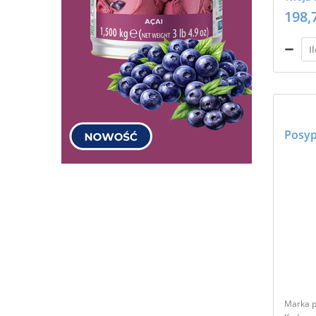
198,
Marka p