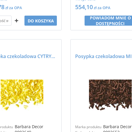
78
554,10
zł za OPA
zł za OPA
POWIADOM MNIE O
DO KOSZYKA
DOSTĘPNOŚCI
Posypka czekoladowa CYTRYNOWA - BARBARA DECOR
Barbara Decor
Barbara Decor
roduktu
Marka produktu