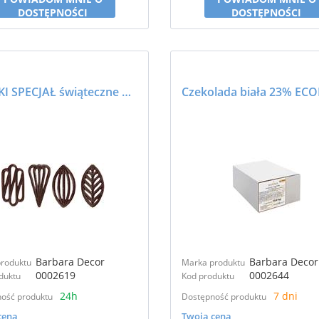
DOSTĘPNOŚCI
DOSTĘPNOŚCI
AŻURKI SPECJAŁ świąteczne deserowe - BARBARA DECOR
Barbara Decor
Barbara Decor
roduktu
Marka produktu
0002619
0002644
duktu
Kod produktu
24h
7 dni
ość produktu
Dostępność produktu
cena
Twoja cena