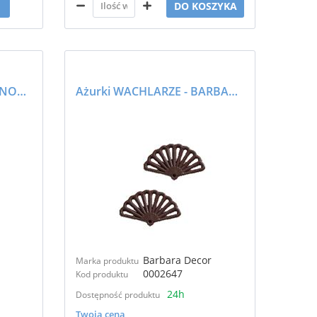
DO KOSZYKA
Czekolada biała 23% ECONOMIC pastylki 10kg - BARIMA
Ażurki WACHLARZE - BARBARA DECOR
Barbara Decor
Marka produktu
0002647
Kod produktu
24h
Dostępność produktu
Twoja cena