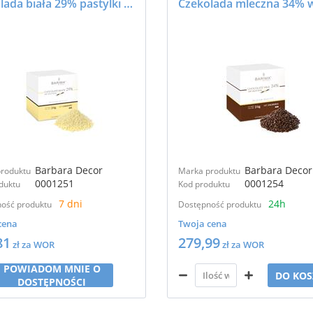
Czekolada biała 29% pastylki 3kg - BARIMA
Barbara Decor
Barbara Decor
roduktu
Marka produktu
0001251
0001254
duktu
Kod produktu
7 dni
24h
ość produktu
Dostępność produktu
cena
Twoja cena
81
279,99
zł za WOR
zł za WOR
POWIADOM MNIE O
DO KOS
DOSTĘPNOŚCI