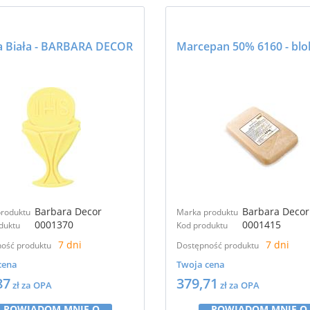
a Biała - BARBARA DECOR
Barbara Decor
Barbara Decor
roduktu
Marka produktu
0001370
0001415
duktu
Kod produktu
7 dni
7 dni
ość produktu
Dostępność produktu
cena
Twoja cena
87
379,71
zł za OPA
zł za OPA
POWIADOM MNIE O
POWIADOM MNIE O