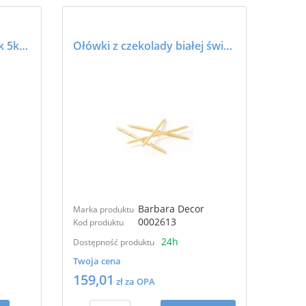
Marcepan 50% 6160 - blok 5kg - BARIMA
Ołówki z czekolady białej świąteczne RUBENS MAXI 20 cm - BARBARA DECOR
Barbara Decor
Marka produktu
0002613
Kod produktu
24h
Dostępność produktu
Twoja cena
159,01
zł za OPA