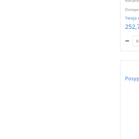
Kod pro
Dostępn
Twoja 
252,