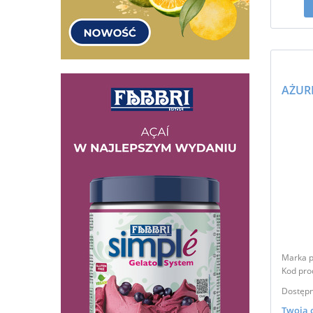
Marka p
Kod pro
Dostępn
Twoja 