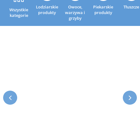
Lodziarskie
Owoce,
Piekarskie
Tłuszcze
Wszystkie
produkty
warzywa i
produkty
kategorie
grzyby

