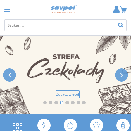


Zobacz więcej