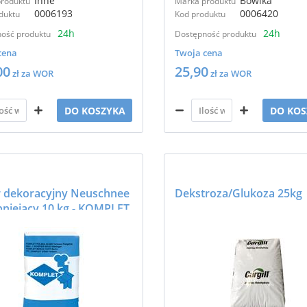
Inne
Bowika
roduktu
Marka produktu
0006193
0006420
duktu
Kod produktu
24h
24h
ość produktu
Dostępność produktu
cena
Twoja cena
00
25,90
zł za WOR
zł za WOR
DO KOSZYKA
DO KOS
 dekoracyjny Neuschnee
Dekstroza/Glukoza 25kg
pniejący 10 kg - KOMPLET