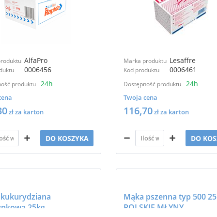
AlfaPro
Lesaffre
roduktu
Marka produktu
0006456
0006461
duktu
Kod produktu
24h
24h
ość produktu
Dostępność produktu
cena
Twoja cena
30
116,70
zł za karton
zł za karton
DO KOSZYKA
DO KOS
kukurydziana
Mąka pszenna typ 500 25
ypkowa 25kg
POLSKIE MŁYNY