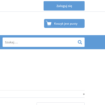
Zaloguj się
Koszyk jest pusty
Twój koszyk jest na razie pusty.
Zapraszamy do zapoznania się z naszą ofertą, gdzie na
pewno znajdziesz wiele produktów, które Ciebie
zainteresują.