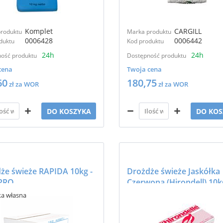
Komplet
CARGILL
roduktu
Marka produktu
0006428
0006442
duktu
Kod produktu
24h
24h
ość produktu
Dostępność produktu
cena
Twoja cena
60
180,75
zł za WOR
zł za WOR
DO KOSZYKA
DO KOS
że świeże RAPIDA 10kg -
Drożdże świeże Jaskółka
PRO
Czerwona (Hirondell) 10k
LESAFFRE