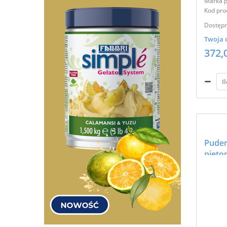
Marka p
Kod pro
Dostępn
Twoja 
372,
Puder
nieto