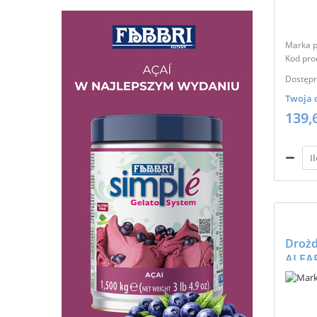
Marka p
Kod pro
Dostępn
Twoja 
139,
Drożd
ALFA