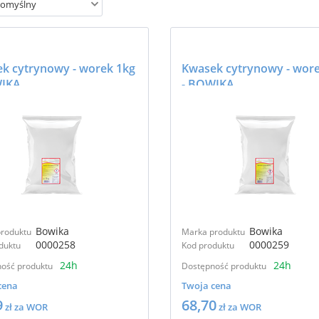
omyślny
k cytrynowy - worek 1kg
Kwasek cytrynowy - wor
WIKA
- BOWIKA
Bowika
Bowika
roduktu
Marka produktu
0000258
0000259
duktu
Kod produktu
24h
24h
ość produktu
Dostępność produktu
cena
Twoja cena
9
68,70
zł za WOR
zł za WOR