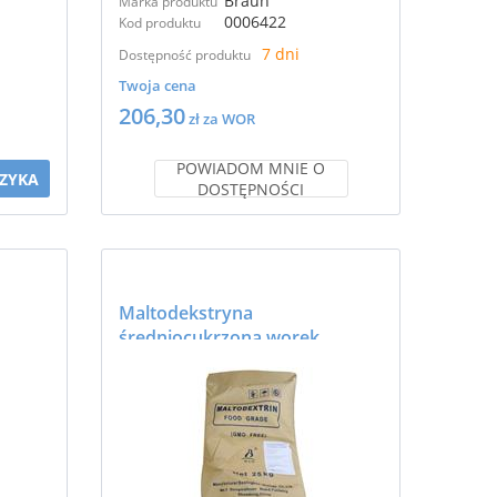
Braun
Marka produktu
0006422
Kod produktu
7 dni
Dostępność produktu
Twoja cena
206,30
zł za WOR
POWIADOM MNIE O
ZYKA
DOSTĘPNOŚCI
Maltodekstryna
średniocukrzona worek
20kg(ND15)