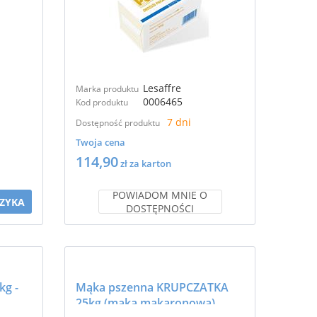
Lesaffre
Marka produktu
0006465
Kod produktu
7 dni
Dostępność produktu
Twoja cena
114,90
zł za karton
POWIADOM MNIE O
ZYKA
DOSTĘPNOŚCI
kg -
Mąka pszenna KRUPCZATKA
25kg (mąka makaronowa)