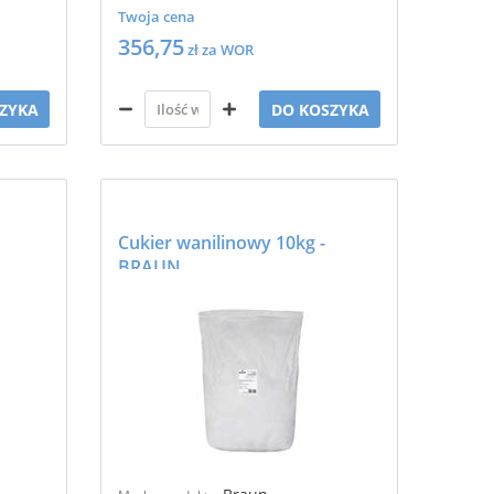
Twoja cena
356,75
zł za WOR
ZYKA
DO KOSZYKA
Cukier wanilinowy 10kg -
BRAUN