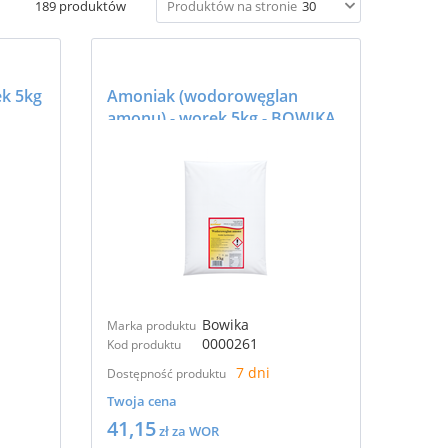
189 produktów
Produktów na stronie
30
ek 5kg
Amoniak (wodorowęglan
amonu) - worek 5kg - BOWIKA
Bowika
Marka produktu
0000261
Kod produktu
7 dni
Dostępność produktu
Twoja cena
41,15
zł za WOR