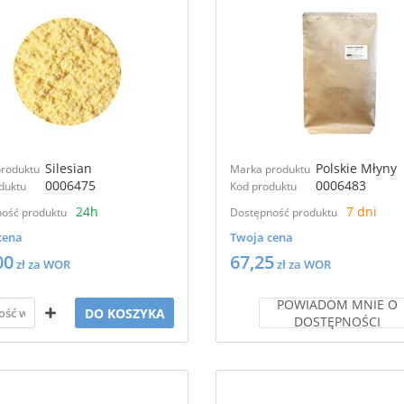
Silesian
Polskie Młyny
roduktu
Marka produktu
0006475
0006483
duktu
Kod produktu
24h
7 dni
ość produktu
Dostępność produktu
cena
Twoja cena
00
67,25
zł za WOR
zł za WOR
POWIADOM MNIE O
DO KOSZYKA
DOSTĘPNOŚCI