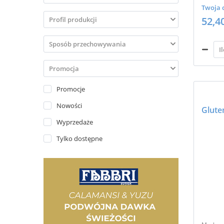
Twoja 
52,4



Promocje
Nowości
Glute
Wyprzedaże
Tylko dostępne