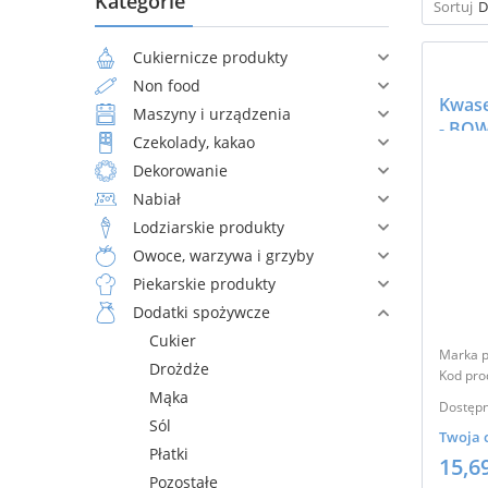
Kategorie
Sortuj
D
Cukiernicze produkty
Non food
Kwase
Maszyny i urządzenia
- BO
Czekolady, kakao
Dekorowanie
Nabiał
Lodziarskie produkty
Owoce, warzywa i grzyby
Piekarskie produkty
Dodatki spożywcze
Cukier
Marka p
Drożdże
Kod pro
Mąka
Dostępn
Sól
Twoja 
Płatki
15,6
Pozostałe