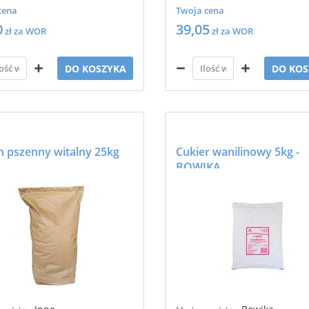
cena
Twoja cena
0
39,05
zł za WOR
zł za WOR
DO KOSZYKA
DO KOS
n pszenny witalny 25kg
Cukier wanilinowy 5kg -
BOWIKA