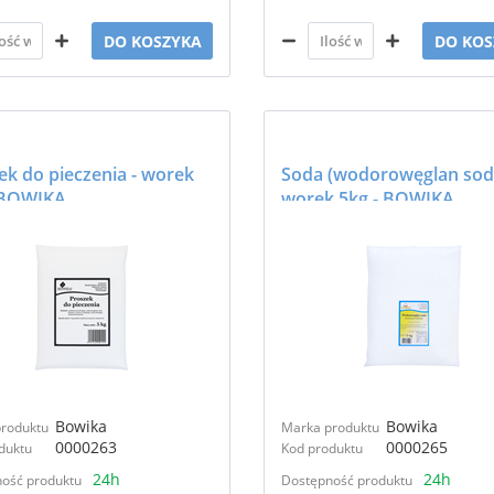
DO KOSZYKA
DO KOS
ek do pieczenia - worek
Soda (wodorowęglan sodu
 BOWIKA
worek 5kg - BOWIKA
Bowika
Bowika
roduktu
Marka produktu
0000263
0000265
duktu
Kod produktu
24h
24h
ość produktu
Dostępność produktu