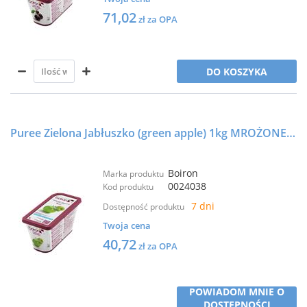
71,02
zł za OPA
DO KOSZYKA
Puree Zielona Jabłuszko (green apple) 1kg MROŻONE - BOIRON
Boiron
Marka produktu
0024038
Kod produktu
7 dni
Dostępność produktu
Twoja cena
40,72
zł za OPA
POWIADOM MNIE O
DOSTĘPNOŚCI