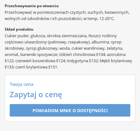
Przechowywanie po otwarciu
Przechowywać w pomieszczeniach czystych, suchych, bezwonnych,
wolnych od szkodników i ich pozostałości, w temp. 12-20°C.
Skład produktu
Cukier puder, glukoza, skrobia ziemniaczana, tłuszcz roślinny
częściowo utwardzony (palmowy, rzepakowy), albumina, syrop
skrobiowy, syrop glukozowy, woda, cukier wanilinowy, żelatyna,
aromat, barwniki spożywcze: żółcień chinolinowa E104; azorubina
E122; czerwień koszenilowa E124; indygotyna E132; błękit brylantowy
E133; czerń brylantowa E151.
Twoja cena
Zapytaj o cenę
POWIADOM MNIE O DOSTĘPNOŚCI