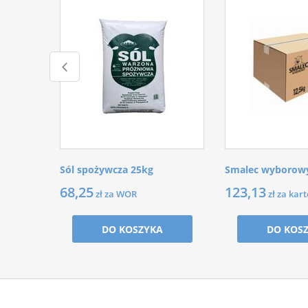
Sól spożywcza 25kg
Smalec wyborowy
68,25
123,13
zł za WOR
zł za kar
DO KOSZYKA
DO KOS