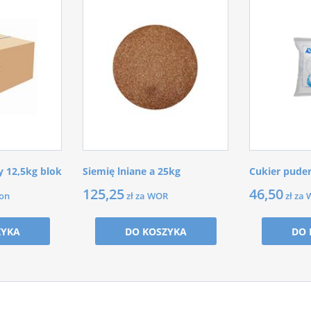
 12,5kg blok
Siemię lniane a 25kg
Cukier pude
125,25
46,50
ton
zł za WOR
zł za
ZYKA
DO KOSZYKA
DO 