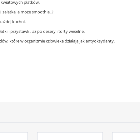
h kwiatowych płatków.
, sałatkę, a może smoothie..?
każdej kuchni.
tki i przystawki, aż po desery i torty weselne.
dów, które w organizmie człowieka działają jak antyoksydanty.