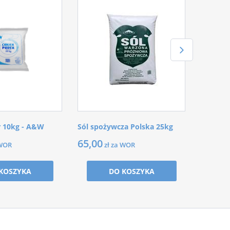
r 10kg - A&W
Sól spożywcza Polska 25kg
65,00
 WOR
zł za WOR
KOSZYKA
DO KOSZYKA