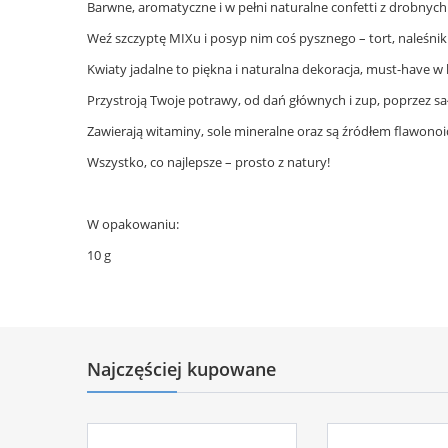
Barwne, aromatyczne i w pełni naturalne confetti z drobnyc
Weź szczyptę MIXu i posyp nim coś pysznego – tort, naleśniki
Kwiaty jadalne to piękna i naturalna dekoracja, must-have w 
Przystroją Twoje potrawy, od dań głównych i zup, poprzez sała
Zawierają witaminy, sole mineralne oraz są źródłem flawonoi
Wszystko, co najlepsze – prosto z natury!
W opakowaniu:
10 g
Najczęściej kupowane