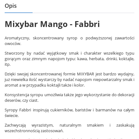
Opis
Mixybar Mango - Fabbri
Aromatyczny, skoncentrowany syrop o podwyższonej zawartości
owoców.
Stworzony by nadać wyjątkowy smak i charakter wszelkiego typu
gorącym oraz zimnym napojom typu: kawa, herbata, drinki, koktajle,
itp.
Dzięki swojej skoncentrowanej formie MIXYBAR jest bardzo wydajny,
już niewielka ilość wystarczy by nadać napojom niepowtarzalny smak i
aromat a w przypadku koktajli także i kolor.
Konsystencja syropu umożliwia także jego wykorzystanie do dekoracji
deserów, czy ciast.
Syropy Fabbri inspirują cukierników, baristów i barmanów na całym
świecie.
Zachwycają wyrazistym, naturalnym smakiem i zaskakują
wszechstronnością zastosowań.