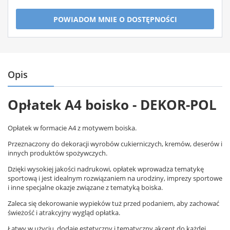
POWIADOM MNIE O DOSTĘPNOŚCI
Opis
Opłatek A4 boisko - DEKOR-POL
Opłatek w formacie A4 z motywem boiska.
Przeznaczony do dekoracji wyrobów cukierniczych, kremów, deserów i
innych produktów spożywczych.
Dzięki wysokiej jakości nadrukowi, opłatek wprowadza tematykę
sportową i jest idealnym rozwiązaniem na urodziny, imprezy sportowe
i inne specjalne okazje związane z tematyką boiska.
Zaleca się dekorowanie wypieków tuż przed podaniem, aby zachować
świeżość i atrakcyjny wygląd opłatka.
Łatwy w użyciu, dodaje estetyczny i tematyczny akcent do każdej