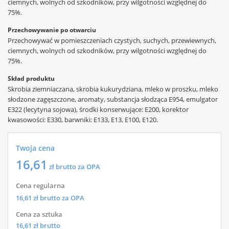
ciemnych, wolnych od szkodników, przy wilgotności względnej do
75%.
Przechowywanie po otwarciu
Przechowywać w pomieszczeniach czystych, suchych, przewiewnych,
ciemnych, wolnych od szkodników, przy wilgotności względnej do
75%.
Skład produktu
Skrobia ziemniaczana, skrobia kukurydziana, mleko w proszku, mleko
słodzone zagęszczone, aromaty, substancja słodząca E954, emulgator
E322 (lecytyna sojowa), środki konserwujące: E200, korektor
kwasowości: E330, barwniki: E133, E13, E100, E120.
Twoja cena
16,61
zł brutto za OPA
Cena regularna
16,61
zł brutto za OPA
Cena za sztuka
16,61
zł brutto