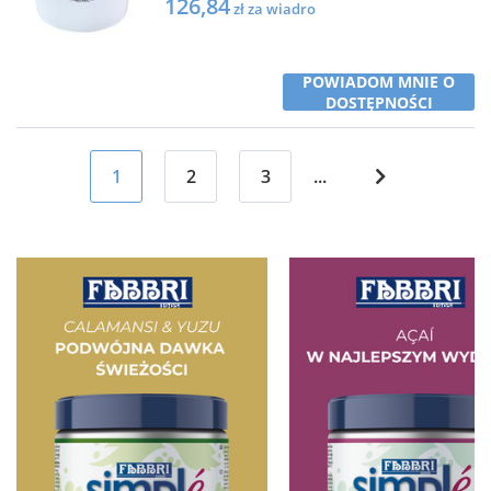
126,84
zł za wiadro
POWIADOM MNIE O
DOSTĘPNOŚCI
1
2
3
...