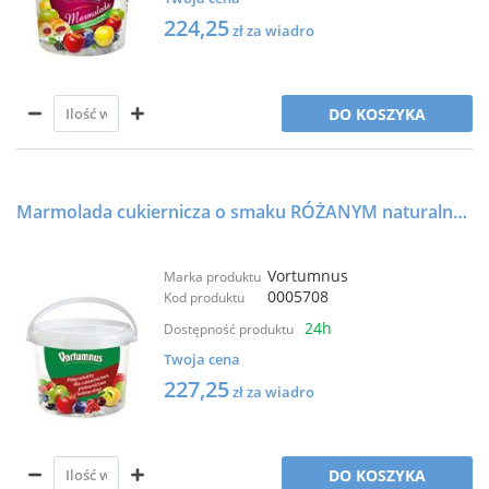
224,25
zł za wiadro
DO KOSZYKA
Marmolada cukiernicza o smaku RÓŻANYM naturalny barwnik 25kg - VORTUMNUS
Vortumnus
Marka produktu
0005708
Kod produktu
24h
Dostępność produktu
Twoja cena
227,25
zł za wiadro
DO KOSZYKA