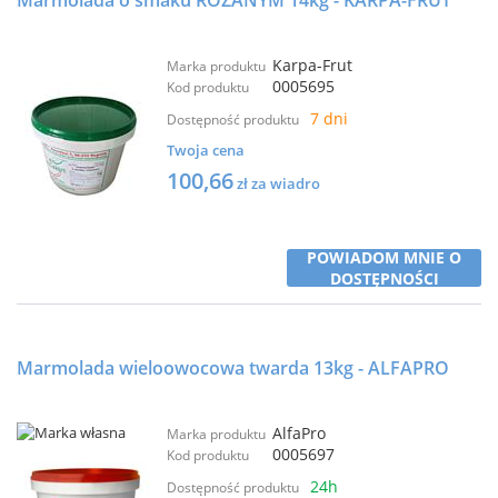
Marmolada o smaku RÓŻANYM 14kg - KARPA-FRUT
Karpa-Frut
Marka produktu
0005695
Kod produktu
7 dni
Dostępność produktu
Twoja cena
100,66
zł za wiadro
POWIADOM MNIE O
DOSTĘPNOŚCI
Marmolada wieloowocowa twarda 13kg - ALFAPRO
AlfaPro
Marka produktu
0005697
Kod produktu
24h
Dostępność produktu