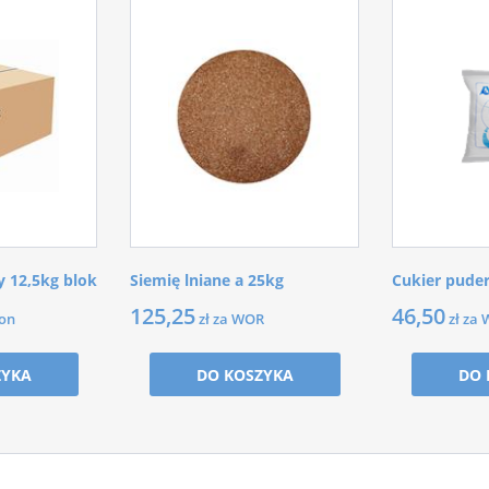
 12,5kg blok
Siemię lniane a 25kg
Cukier pude
125,25
46,50
ton
zł za WOR
zł za
ZYKA
DO KOSZYKA
DO 