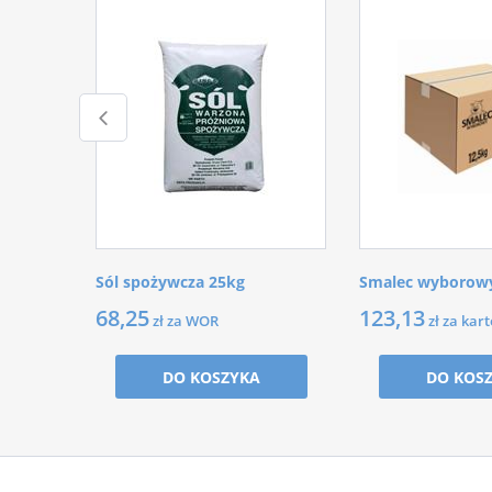
Sól spożywcza 25kg
Smalec wyborowy
68,25
123,13
zł za WOR
zł za kar
DO KOSZYKA
DO KOS