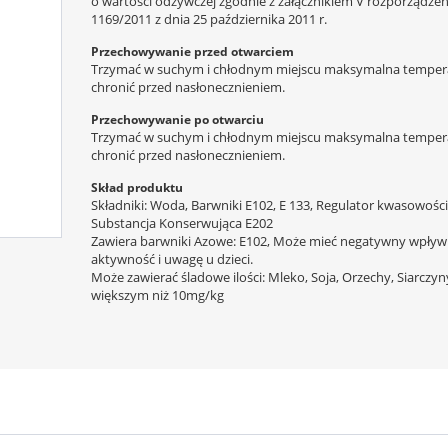
o wartości odżywczej zgodnie z załącznikiem V rozporządzeni
1169/2011 z dnia 25 października 2011 r.
Przechowywanie przed otwarciem
Trzymać w suchym i chłodnym miejscu maksymalna tempera
chronić przed nasłonecznieniem.
Przechowywanie po otwarciu
Trzymać w suchym i chłodnym miejscu maksymalna tempera
chronić przed nasłonecznieniem.
Skład produktu
Składniki: Woda, Barwniki E102, E 133, Regulator kwasowości
Substancja Konserwująca E202
Zawiera barwniki Azowe: E102, Może mieć negatywny wpływ
aktywność i uwagę u dzieci.
Może zawierać śladowe ilości: Mleko, Soja, Orzechy, Siarczyn
większym niż 10mg/kg