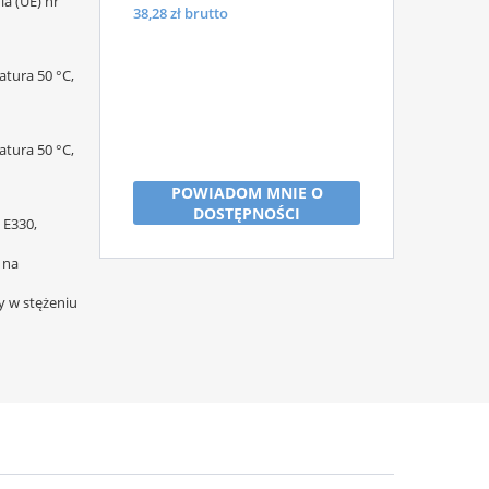
a (UE) nr
38,28
zł brutto
tura 50 °C,
tura 50 °C,
POWIADOM MNIE O
DOSTĘPNOŚCI
 E330,
 na
y w stężeniu