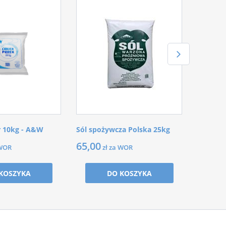
r 10kg - A&W
Sól spożywcza Polska 25kg
65,00
 WOR
zł za WOR
KOSZYKA
DO KOSZYKA