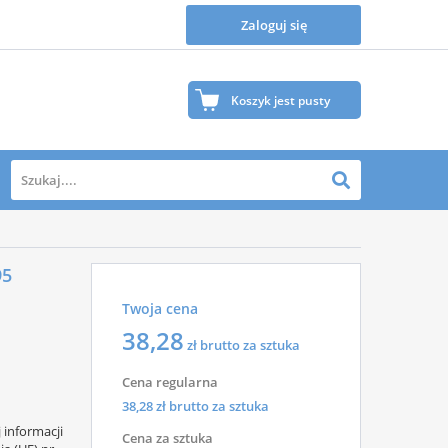
Zaloguj się
Koszyk jest pusty
Twój koszyk jest na razie pusty.
95
Zapraszamy do zapoznania się z naszą ofertą, gdzie na
Twoja cena
pewno znajdziesz wiele produktów, które Ciebie
zainteresują.
38,28
zł brutto za sztuka
Cena regularna
38,28
zł brutto za sztuka
informacji
Cena za sztuka