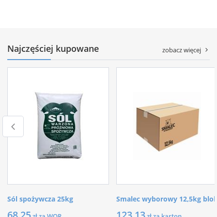
Najczęściej kupowane
zobacz więcej
Sól spożywcza 25kg
Smalec wyborowy 12,5kg blo
68,25
123,13
zł za WOR
zł za karton