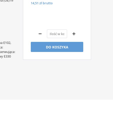
a (UE) nr
14,51
zł brutto
na E102,
DO KOSZYKA
a:
serwująca:
wy E330