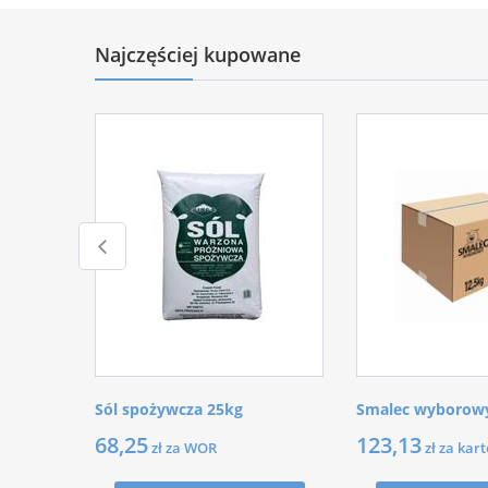
Najczęściej kupowane
Sól spożywcza 25kg
Smalec wyborowy
68,25
123,13
zł za WOR
zł za kar