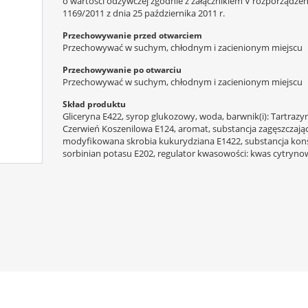
o wartości odżywczej zgodnie z załącznikiem V rozporządzeni
1169/2011 z dnia 25 października 2011 r.
Przechowywanie przed otwarciem
Przechowywać w suchym, chłodnym i zacienionym miejscu
Przechowywanie po otwarciu
Przechowywać w suchym, chłodnym i zacienionym miejscu
Skład produktu
Gliceryna E422, syrop glukozowy, woda, barwnik(i): Tartrazy
Czerwień Koszenilowa E124, aromat, substancja zagęszczając
modyfikowana skrobia kukurydziana E1422, substancja kon
sorbinian potasu E202, regulator kwasowości: kwas cytryno