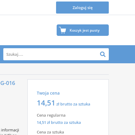
Zaloguj się
Koszyk jest pusty
"
Twój koszyk jest na razie pusty.
SG-016
Zapraszamy do zapoznania się z naszą ofertą, gdzie na
Twoja cena
pewno znajdziesz wiele produktów, które Ciebie
zainteresują.
14,51
zł brutto za sztuka
Cena regularna
14,51
zł brutto za sztuka
informacji
Cena za sztuka