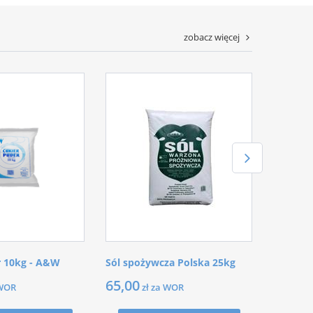
zobacz więcej
r 10kg - A&W
Sól spożywcza Polska 25kg
65,00
 WOR
zł za WOR