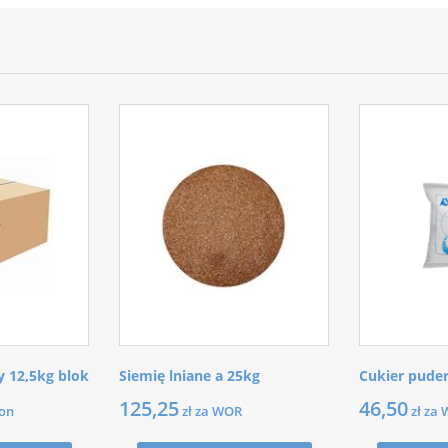
 12,5kg blok
Siemię lniane a 25kg
Cukier pude
125,25
46,50
ton
zł za WOR
zł za