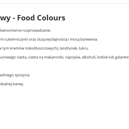
wy - Food Colours
i równomierne rozprowadzanie.
mi cukierniczymi oraz dużą wydajnością i mocą barwienia.
w tym kremów niskotłuszczowych), landrynek, lukru.
rowego ciasta, ciasta na makaroniki, napojów, alkoholi, lodów lub galarete
edniego spożycia.
ikalnej barwy.