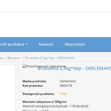
rofil produkcji
Nowości
Wyprzedaże
ywa
Mrożone
"Brukselka 2,5kg*4op - OERLEMANS"
Brukselka 2,5kg*4op - OERLEMAN
Oerlemans
Marka produktu
0005179
Kod produktu
7 dni
Dostępność produktu
Wartości odżywcze w 100g/ml
Wartość energetyczna (kJ/kcal) - 179,00/43,00