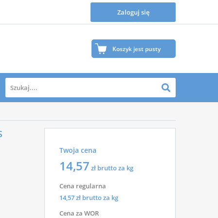
Zaloguj się
Koszyk jest pusty
Twój koszyk jest na razie pusty.
S
Zapraszamy do zapoznania się z naszą ofertą, gdzie na
Twoja cena
pewno znajdziesz wiele produktów, które Ciebie
zainteresują.
14,57
zł brutto za kg
Cena regularna
14,57
zł brutto za kg
Cena za WOR