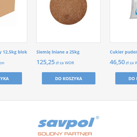
 12,5kg blok
Siemię lniane a 25kg
Cukier pude
125,25
46,50
ton
zł za WOR
zł za
ZYKA
DO KOSZYKA
DO 