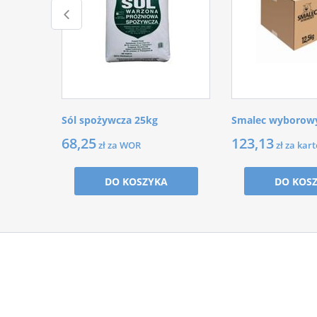
Sól spożywcza 25kg
Smalec wyborowy
68,25
123,13
zł za WOR
zł za kar
DO KOSZYKA
DO KOS