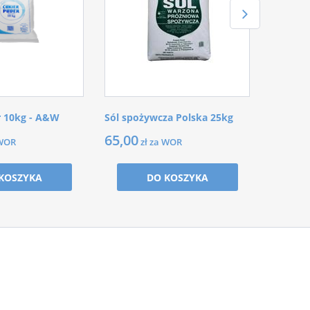
r 10kg - A&W
Sól spożywcza Polska 25kg
65,00
 WOR
zł za WOR
KOSZYKA
DO KOSZYKA