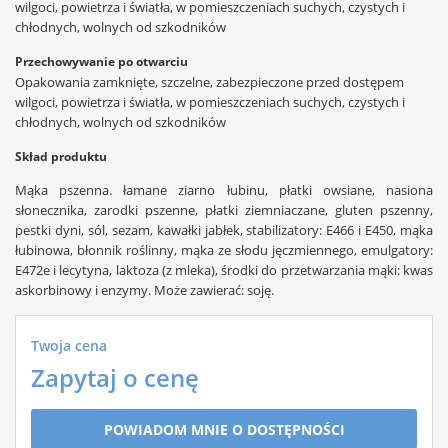
wilgoci, powietrza i światła, w pomieszczeniach suchych, czystych i
chłodnych, wolnych od szkodników
Przechowywanie po otwarciu
Opakowania zamknięte, szczelne, zabezpieczone przed dostępem
wilgoci, powietrza i światła, w pomieszczeniach suchych, czystych i
chłodnych, wolnych od szkodników
Skład produktu
Mąka pszenna. łamane ziarno łubinu, płatki owsiane, nasiona
słonecznika, zarodki pszenne, płatki ziemniaczane, gluten pszenny,
pestki dyni, sól, sezam, kawałki jabłek, stabilizatory: E466 i E450, mąka
łubinowa, błonnik roślinny, mąka ze słodu jęczmiennego, emulgatory:
E472e i lecytyna, laktoza (z mleka), środki do przetwarzania mąki: kwas
askorbinowy i enzymy. Może zawierać: soję.
Twoja cena
Zapytaj o cenę
POWIADOM MNIE O DOSTĘPNOŚCI