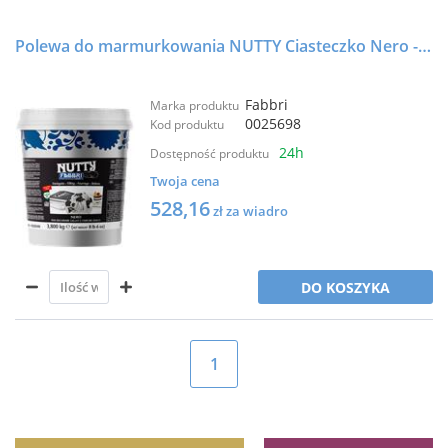
Polewa do marmurkowania NUTTY Ciasteczko Nero - 98T - 3,8kg - FABBRI
Fabbri
Marka produktu
0025698
Kod produktu
24h
Dostępność produktu
Twoja cena
528,16
zł za wiadro
DO KOSZYKA
1