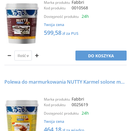
Fabbri
Marka produktu
0010568
Kod produktu
24h
Dostępność produktu
Twoja cena
599,58
zł za PUS
DO KOSZYKA
Polewa do marmurkowania NUTTY Karmel solone masło - 56E - 4,2 kg - FABBRI
Fabbri
Marka produktu
0025619
Kod produktu
24h
Dostępność produktu
Twoja cena
464,18
zł za wiadro