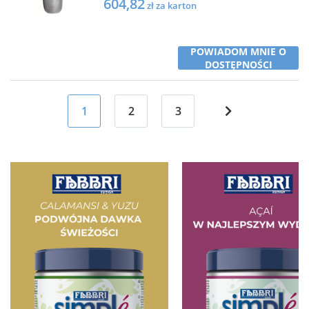
604,82
zł za karton
POWIADOM MNIE O
DOSTĘPNOŚCI
1
2
3