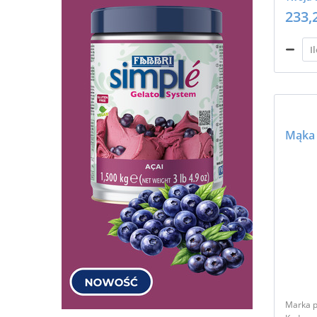
233,
Mąka 
Marka p