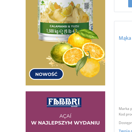
Marka p
Kod pro
Dostępn
Twoja 