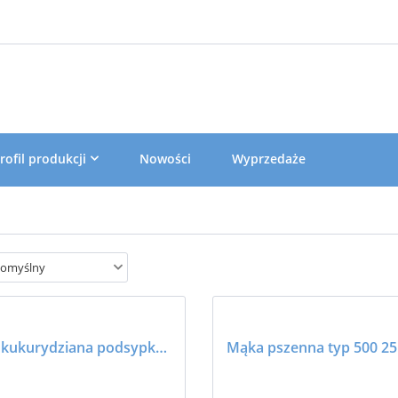
rofil produkcji
Nowości
Wyprzedaże
omyślny
Mąka kukurydziana podsypkowa 25kg