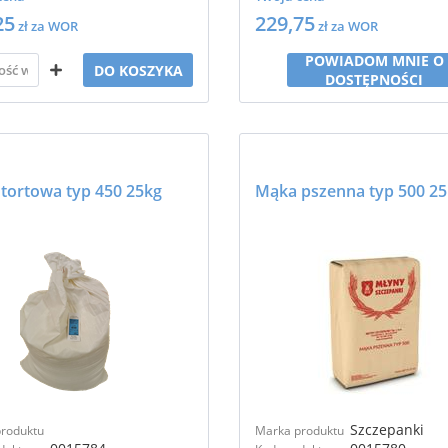
25
229,75
zł za WOR
zł za WOR
POWIADOM MNIE O
DO KOSZYKA
DOSTĘPNOŚCI
tortowa typ 450 25kg
Szczepanki
roduktu
Marka produktu