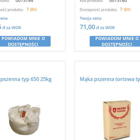
0015784
0015780
duktu
Kod produktu
7 dni
7 dni
ość produktu
Dostępność produktu
cena
Twoja cena
5
71,00
zł za WOR
zł za WOR
POWIADOM MNIE O
POWIADOM MNIE O
DOSTĘPNOŚCI
DOSTĘPNOŚCI
pszenna typ 650 25kg