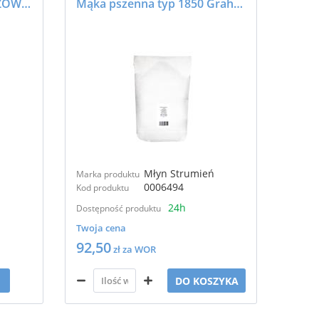
Mąka żytnia typ 2000 RAZOWA 20kg
Mąka pszenna typ 1850 Graham 25kg
Młyn Strumień
Marka produktu
0006494
Kod produktu
24h
Dostępność produktu
Twoja cena
92,50
zł za WOR
DO KOSZYKA