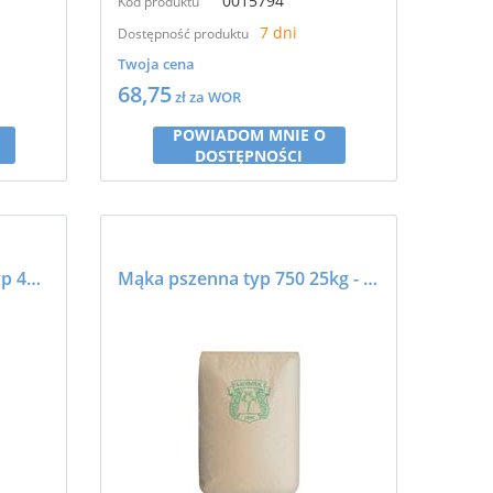
0015794
Kod produktu
7 dni
Dostępność produktu
Twoja cena
68,75
zł za WOR
POWIADOM MNIE O
DOSTĘPNOŚCI
Mąka pszenna tortowa typ 450 25kg - SZCZEPANKI
Mąka pszenna typ 750 25kg - MŁYNPOL