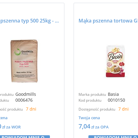
Mąka pszenna typ 500 25kg - GOODMILLS
Goodmills
Basia
roduktu
Marka produktu
0006476
0010150
duktu
Kod produktu
7 dni
7 dni
ość produktu
Dostępność produktu
cena
Twoja cena
0
7,04
zł za WOR
zł za OPA
POWIADOM MNIE O
POWIADOM MNIE O