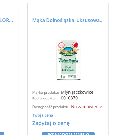
Mąka pszenna tortowa GLORIA/BASIA typ 405 (10*1kg) - GOODMILLS
Mąka Dolnośląska luksusowa typ 550 (10*1kg) - Młyn Jaczkowice
Młyn Jaczkowice
Marka produktu
0010370
Kod produktu
Na zamówienie
Dostępność produktu
Twoja cena
Zapytaj o cenę
POWIADOM MNIE O