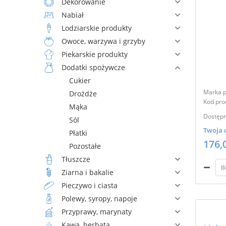
Dekorowanie
Nabiał
Lodziarskie produkty
Owoce, warzywa i grzyby
Piekarskie produkty
Dodatki spożywcze
Cukier
Marka p
Drożdże
Kod pro
Mąka
Dostępn
Sól
Twoja 
Płatki
176,
Pozostałe
Tłuszcze
Ziarna i bakalie
Pieczywo i ciasta
Polewy, syropy, napoje
Przyprawy, marynaty
Kawa, herbata