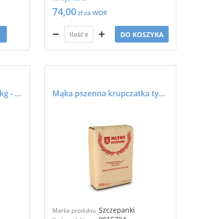
74,00
zł za WOR
DO KOSZYKA
Mąka pszenna typ 500 25kg - SZCZEPANKI
Mąka pszenna krupczatka typ 450 25kg - SZCZEPANKI
Szczepanki
Marka produktu