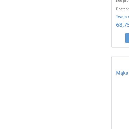
Kod pro
Dostępn
Twoja 
68,7
Mąka 