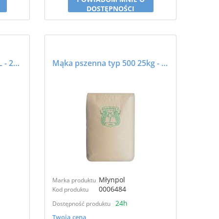
DOSTĘPNOŚCI
Mąka TIP TOP UC SPEZIAL - 25kg - Goodmills Innovation
Mąka pszenna typ 500 25kg - MŁYNPOL
Młynpol
Marka produktu
0006484
Kod produktu
24h
Dostępność produktu
Twoja cena