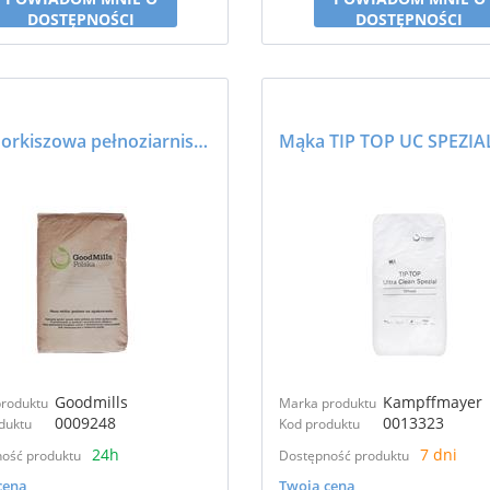
DOSTĘPNOŚCI
DOSTĘPNOŚCI
Mąka orkiszowa pełnoziarnista typ 1850 25kg - GoodMills
Goodmills
Kampffmayer
roduktu
Marka produktu
0009248
0013323
duktu
Kod produktu
24h
7 dni
ość produktu
Dostępność produktu
cena
Twoja cena