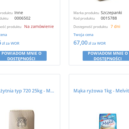
Inne
Szczepanki
roduktu
Marka produktu
0006502
0015788
duktu
Kod produktu
Na zamówienie
7 dni
ość produktu
Dostępność produktu
cena
Twoja cena
5
67,00
zł za WOR
zł za WOR
POWIADOM MNIE O
POWIADOM MNIE O
DOSTĘPNOŚCI
DOSTĘPNOŚCI
Mąka żytnia typ 720 25kg - MŁYNPOL
Mąka ryżowa 1kg - Melvit