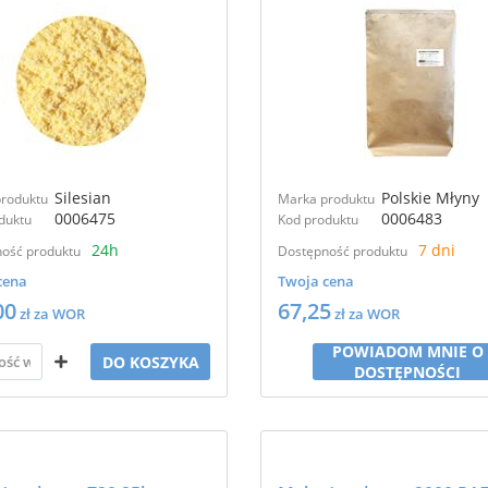
Silesian
Polskie Młyny
roduktu
Marka produktu
0006475
0006483
duktu
Kod produktu
24h
7 dni
ość produktu
Dostępność produktu
cena
Twoja cena
00
67,25
zł za WOR
zł za WOR
POWIADOM MNIE O
DO KOSZYKA
DOSTĘPNOŚCI