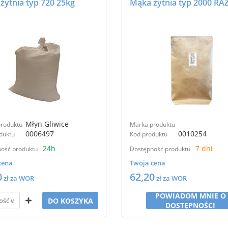
żytnia typ 720 25kg
Młyn Gliwice
roduktu
Marka produktu
0006497
0010254
duktu
Kod produktu
24h
7 dni
ość produktu
Dostępność produktu
cena
Twoja cena
0
62,20
zł za WOR
zł za WOR
POWIADOM MNIE O
DO KOSZYKA
DOSTĘPNOŚCI